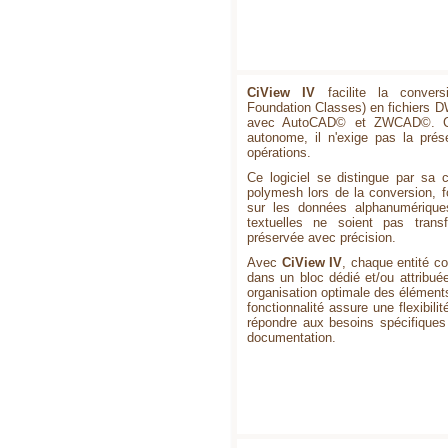
CiView IV
facilite la conver
Foundation Classes) en fichiers D
avec AutoCAD© et ZWCAD©. Con
autonome, il n'exige pas la pré
opérations.
Ce logiciel se distingue par sa 
polymesh lors de la conversion, f
sur les données alphanumériques
textuelles ne soient pas transf
préservée avec précision.
Avec
CiView IV
, chaque entité con
dans un bloc dédié et/ou attribué
organisation optimale des élément
fonctionnalité assure une flexibil
répondre aux besoins spécifiques
documentation.