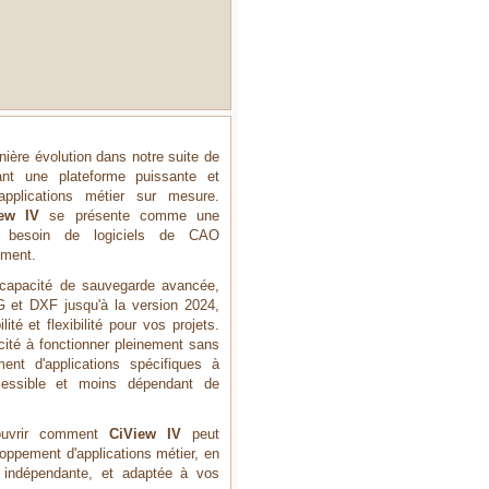
rnière évolution dans notre suite de
rant une plateforme puissante et
applications métier sur mesure.
ew IV
se présente comme une
le besoin de logiciels de CAO
ement.
e capacité de sauvegarde avancée,
 et DXF jusqu'à la version 2024,
té et flexibilité pour vos projets.
cité à fonctionner pleinement sans
nt d'applications spécifiques à
ccessible et moins dépendant de
ouvrir comment
CiView IV
peut
oppement d'applications métier, en
, indépendante, et adaptée à vos