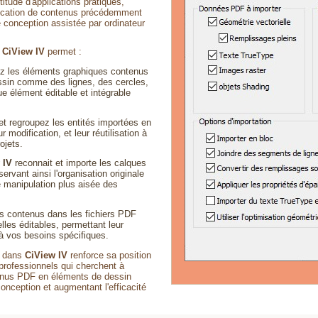
titude d'applications pratiques,
odification de contenus précédemment
 conception assistée par ordinateur
,
CiView IV
permet :
ez les éléments graphiques contenus
ssin comme des lignes, des cercles,
e élément éditable et intégrable
et regroupez les entités importées en
ur modification, et leur réutilisation à
ojets.
 IV
reconnait et importe les calques
servant ainsi l'organisation originale
 manipulation plus aisée des
s contenus dans les fichiers PDF
lles éditables, permettant leur
 à vos besoins spécifiques.
és dans
CiView IV
renforce sa position
professionnels qui cherchent à
tenus PDF en éléments de dessin
onception et augmentant l'efficacité