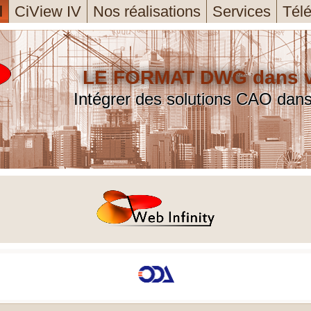
l
CiView IV
Nos réalisations
Services
Tél
s courantes ou des besoins spécifiques d'utilisateur.
des.
métier.
LE FORMAT DWG dans vo
Intégrer des solutions CAO dan