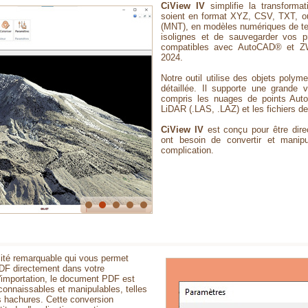
CiView IV
simplifie la transforma
soient en format XYZ, CSV, TXT, o
(MNT), en modèles numériques de terr
isolignes et de sauvegarder vos
compatibles avec AutoCAD® et Z
2024.
Notre outil utilise des objets polym
détaillée. Il supporte une grande 
compris les nuages de points Au
LiDAR (.LAS, .LAZ) et les fichiers de
CiView IV
est conçu pour être dire
ont besoin de convertir et manip
complication.
lité remarquable qui vous permet
PDF directement dans votre
l'importation, le document PDF est
connaissables et manipulables, telles
s hachures. Cette conversion