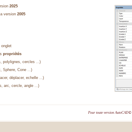
ersion
2025
la version
2005
 onglet
rs
propriétés
, polylignes, cercles ...)
 Sphere, Cone ...)
acer, déplacer, echelle ...)
s, arc, cercle, angle ...)
Pour toute version AutoCAD
©