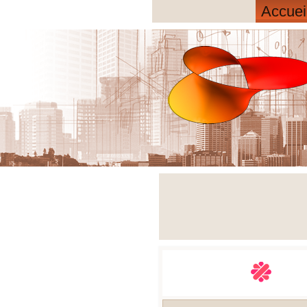
Accuei
ions ont été développées afin de répondre à des demande
être intégrées, modifiées ou cachées suivant vos deman
'en faire votre outil de visualisation/suivi adapté à votre 