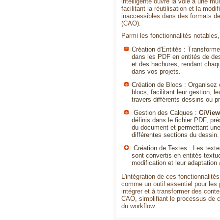
intelligente ouvre la voie à une mul
facilitant la réutilisation et la m
inaccessibles dans des formats de
(CAO).
Parmi les fonctionnalités notables
Création d'Entités : Transform
dans les PDF en entités de de
et des hachures, rendant chaqu
dans vos projets.
Création de Blocs : Organisez 
blocs, facilitant leur gestion, le
travers différents dessins ou pr
Gestion des Calques :
CiView
définis dans le fichier PDF, pré
du document et permettant une
différentes sections du dessin.
Création de Textes : Les texte
sont convertis en entités textue
modification et leur adaptation
L'intégration de ces fonctionnalit
comme un outil essentiel pour les 
intégrer et à transformer des con
CAO, simplifiant le processus de c
du workflow.