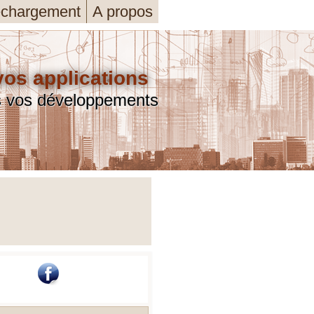
échargement
A propos
s applications
s vos développements