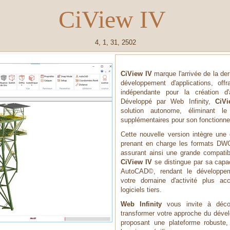
CiView IV
4, 1, 31, 2502
CiView IV
marque l'arrivée de la de
développement d'applications, off
indépendante pour la création d'
Développé par Web Infinity,
CiVi
solution autonome, éliminant 
supplémentaires pour son fonctionn
Cette nouvelle version intègre un
prenant en charge les formats DWG
assurant ainsi une grande compatibili
CiView IV
se distingue par sa capa
AutoCAD©, rendant le développeme
votre domaine d'activité plus a
logiciels tiers.
Web Infinity
vous invite à déc
transformer votre approche du dével
proposant une plateforme robuste