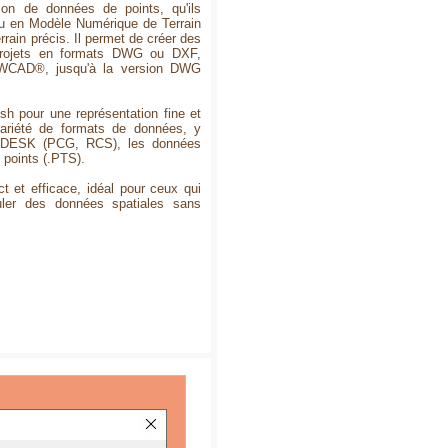
tion de données de points, qu'ils
u en Modèle Numérique de Terrain
ain précis. Il permet de créer des
 projets en formats DWG ou DXF,
WCAD®, jusqu'à la version DWG
esh pour une représentation fine et
variété de formats de données, y
toDESK (PCG, RCS), les données
 points (.PTS).
ct et efficace, idéal pour ceux qui
uler des données spatiales sans